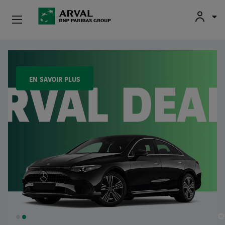
Fr
En
Particuliers
Aller au contenu principal
Professionnels
EN SAVOIR PLUS
Mobilités Durables
Conseils Et Expertises
À Propos
Contact
Conducteurs
SLIDE
SLIDE