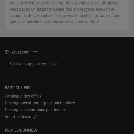
de l’entretien et de la revente de vos voitures et utilitaires.
Vous payez un forfait mensuel fixe avantageux. Nous nous
occupons de vos voitures et de vos véhicules utilitaires pour
que vous puissiez vous consacrer à votre activité.
Arval.com
For the many journeys in life
PARTICULIERS
Catalogue des offres
Leasing opérationnel pour particuliers
Leasing occasion pour particuliers
Achat ou leasing?
PROFESSIONNELS