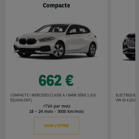
Compacte
662 €
COMPACTE / MERCEDES CLASSE A / BMW SÉRIE 1 (OU
ELECTRIQUE /
ÉQUIVALENT)
VW ID.4 (OU 
+TVA par mois
18 – 24 mois
-
3000 km/mois
18
VOIR L’OFFRE