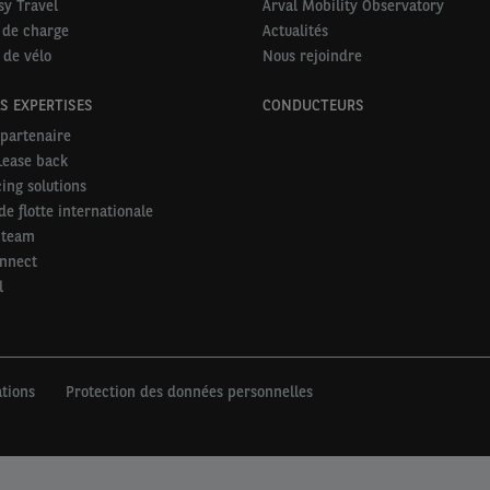
sy Travel
Arval Mobility Observatory
 de charge
Actualités
 de vélo
Nous rejoindre
S EXPERTISES
CONDUCTEURS
partenaire
Lease back
ing solutions
de flotte internationale
 team
onnect
l
tions
Protection des données personnelles