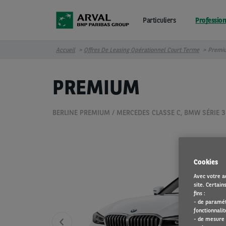
Aller au contenu principal
Particuliers
Profession
Accueil
Offres De Leasing Opérationnel Court Terme
Premi
PREMIUM
BERLINE PREMIUM / MERCEDES CLASSE C, BMW SÉRIE 3
Cookies
Avec votre ac
site. Certain
fins :
- de paramét
fonctionnalit
- de mesure 