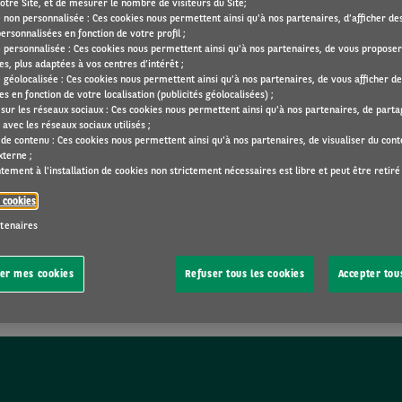
otre Site, et de mesurer le nombre de visiteurs du Site;
é non personnalisée : Ces cookies nous permettent ainsi qu'à nos partenaires, d’afficher des
Kilomét
ersonnalisées en fonction de votre profil ;
té personnalisée : Ces cookies nous permettent ainsi qu'à nos partenaires, de vous proposer
s, plus adaptées à vos centres d’intérêt ;
3000
é géolocalisée : Ces cookies nous permettent ainsi qu'à nos partenaires, de vous afficher de
s en fonction de votre localisation (publicités géolocalisées) ;
 sur les réseaux sociaux : Ces cookies nous permettent ainsi qu'à nos partenaires, de part
avec les réseaux sociaux utilisés ;
 de contenu : Ces cookies nous permettent ainsi qu'à nos partenaires, de visualiser du con
xterne ;
ement à l'installation de cookies non strictement nécessaires est libre et peut être retiré
e cookies
rtenaires
ne durée de location adaptés à vos besoins professionnels. Prix in
er mes cookies
Refuser tous les cookies
Accepter tou
t peuvent différer du véhicule réel. Les options listées ont priori