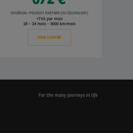
FOURGON / PEUGEOT PARTNER (OU ÉQUIVALENT)
SU
+TVA par mois
18 – 24 mois
-
3000 km/mois
VOIR L’OFFRE
For the many journeys in life