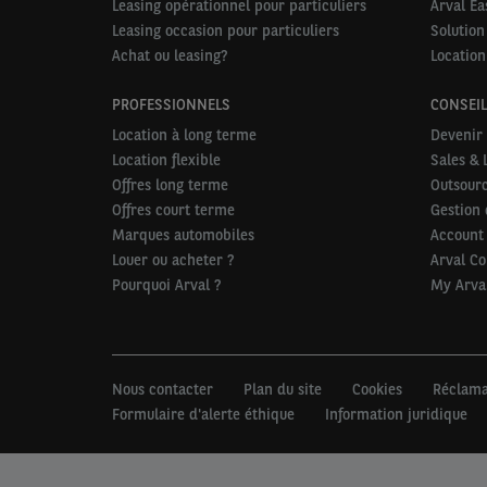
Leasing opérationnel pour particuliers
Arval Ea
Leasing occasion pour particuliers
Solution
Achat ou leasing?
Location
PROFESSIONNELS
CONSEIL
Location à long terme
Devenir 
Location flexible
Sales & 
Offres long terme
Outsourc
Offres court terme
Gestion 
Marques automobiles
Account
Louer ou acheter ?
Arval C
Pourquoi Arval ?
My Arva
Nous contacter
Plan du site
Cookies
Réclama
Formulaire d'alerte éthique
Information juridique