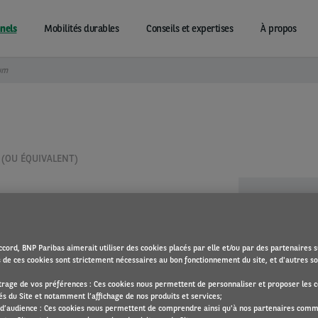
nels
Mobilités durables
Conseils et expertises
À propos
um
 (OU ÉQUIVALENT)
840
cord, BNP Paribas aimerait utiliser des cookies placés par elle et/ou par des partenaires s
s de ces cookies sont strictement nécessaires au bon fonctionnement du site, et d'autres son
Durée
1
rage de vos préférences : Ces cookies nous permettent de personnaliser et proposer les c
és du Site et notamment l’affichage de nos produits et services;
1 – 2
d’audience : Ces cookies nous permettent de comprendre ainsi qu'à nos partenaires com