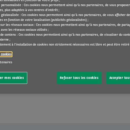
ersonnalisées en fonction de votre profil ;
té personnalisée : Ces cookies nous permettent ainsi qu'à nos partenaires, de vous proposer
s, plus adaptées à vos centres d’intérêt ;
é géolocalisée : Ces cookies nous permettent ainsi qu'à nos partenaires, de vous afficher de
s en fonction de votre localisation (publicités géolocalisées) ;
 sur les réseaux sociaux : Ces cookies nous permettent ainsi qu'à nos partenaires, de part
avec les réseaux sociaux utilisés ;
 de contenu : Ces cookies nous permettent ainsi qu'à nos partenaires, de visualiser du con
loppé un nouvel outil de localisation de partenaires de se
xterne ;
ement à l'installation de cookies non strictement nécessaires est libre et peut être retiré
e cookies
r en quelques clics au réseau de référence, où vous pouve
rtenaires
ière centralisée : des carrossiers aux réparateurs de vit
 concessionnaires et garages avec une ou plusieurs marqu
er mes cookies
Refuser tous les cookies
Accepter tou
dans votre app My Arval, dans la version desktop de My Ar