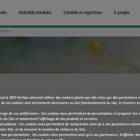
nels
Mobilités durables
Conseils et expertises
À propos
ocator
r, localisez le réseau de
cord, BNP Paribas aimerait utiliser des cookies placés par elle et/ou par des partenaires s
s de ces cookies sont strictement nécessaires au bon fonctionnement du site, et d'autres son
Vers le Service Locator
rage de vos préférences : Ces cookies nous permettent de personnaliser et proposer les c
és du Site et notamment l’affichage de nos produits et services;
d’audience : Ces cookies nous permettent de comprendre ainsi qu'à nos partenaires com
otre Site, et de mesurer le nombre de visiteurs du Site;
é non personnalisée : Ces cookies nous permettent ainsi qu'à nos partenaires, d’afficher des