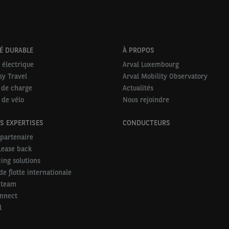
É DURABLE
À PROPOS
 électrique
Arval Luxembourg
sy Travel
Arval Mobility Observatory
 de charge
Actualités
 de vélo
Nous rejoindre
S EXPERTISES
CONDUCTEURS
partenaire
Lease back
ing solutions
de flotte internationale
 team
onnect
l