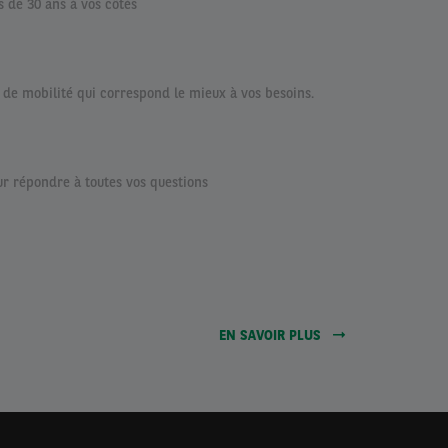
 de 30 ans à vos côtés
n de mobilité qui correspond le mieux à vos besoins.
ur répondre à toutes vos questions
EN SAVOIR PLUS