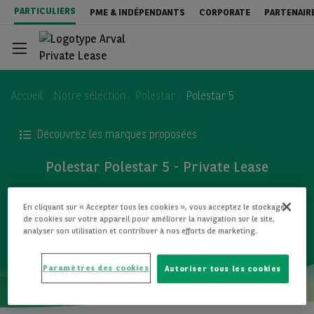
Aller
PARTICULIERS
PME & INDÉPENDANTS
CORPORATE
PARTENAIR
au
contenu
principal
Accueil
Notre sélection
Polestar
Polestar 5
Découvrez les marques proposées
Private Lease - véhicules neufs
Polestar Polestar 5 - Private Lease
Private Lease - Véhicules occasions
TOUS LES MODÈLES
En cliquant sur « Accepter tous les cookies », vous acceptez le stockage
de cookies sur votre appareil pour améliorer la navigation sur le site,
analyser son utilisation et contribuer à nos efforts de marketing.
New : Leasing ou Achat ?
Paramètres des cookies
Autoriser tous les cookies
Contact