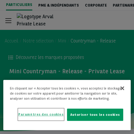
Aller
PARTICULIERS
PME & INDÉPENDANTS
CORPORATE
PARTENAIR
au
contenu
principal
Accueil
Notre sélection
Mini
Countryman - Release
Découvrez les marques proposées
Private Lease - véhicules neufs
Mini Countryman - Release - Private Lease
Private Lease - Véhicules occasions
TOUS LES MODÈLES
En cliquant sur « Accepter tous les cookies », vous acceptez le stockage
de cookies sur votre appareil pour améliorer la navigation sur le site,
analyser son utilisation et contribuer à nos efforts de marketing.
New : Leasing ou Achat ?
Paramètres des cookies
Autoriser tous les cookies
Contact