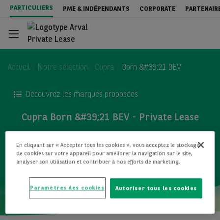
Aller
PARTICULIERS
PME & INDÉPENDANTS
CORPORATE
PARTENAIR
au
contenu
principal
Accueil
Notre sélection
Cupra
Born &#39;21 BEV
Découvrez les marques proposées
Private Lease - véhicules neufs
Cupra Born &#39;21 BEV - Private Lease
Private Lease - Véhicules occasions
TOUS LES MODÈLES
En cliquant sur « Accepter tous les cookies », vous acceptez le stockage
de cookies sur votre appareil pour améliorer la navigation sur le site,
analyser son utilisation et contribuer à nos efforts de marketing.
New : Leasing ou Achat ?
Paramètres des cookies
Autoriser tous les cookies
Contact