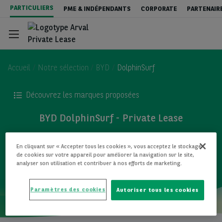
Aller
PARTICULIERS
PME & INDÉPENDANTS
CORPORATE
PARTENAIR
au
contenu
principal
Accueil
Notre sélection
BYD
DolphinSurf
Découvrez les marques proposées
Private Lease - véhicules neufs
BYD DolphinSurf - Private Lease
Private Lease - Véhicules occasions
TOUS LES MODÈLES
En cliquant sur « Accepter tous les cookies », vous acceptez le stockage
de cookies sur votre appareil pour améliorer la navigation sur le site,
analyser son utilisation et contribuer à nos efforts de marketing.
New : Leasing ou Achat ?
Paramètres des cookies
Autoriser tous les cookies
Contact