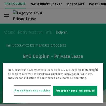
Aller
PARTICULIERS
PME & INDÉPENDANTS
CORPORATE
PARTENAIR
au
contenu
principal
Accueil
Notre sélection
BYD
Dolphin
Découvrez les marques proposées
Private Lease - véhicules neufs
BYD Dolphin - Private Lease
Private Lease - Véhicules occasions
TOUS LES MODÈLES
En cliquant sur « Accepter tous les cookies », vous acceptez le stockage
de cookies sur votre appareil pour améliorer la navigation sur le site,
analyser son utilisation et contribuer à nos efforts de marketing.
New : Leasing ou Achat ?
Paramètres des cookies
Autoriser tous les cookies
Contact