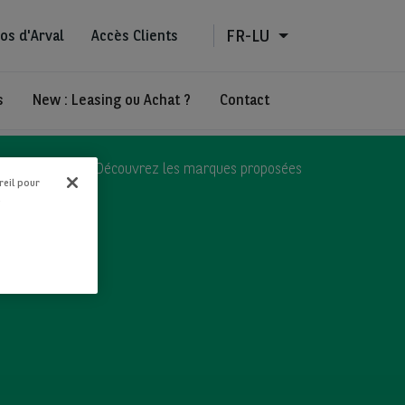
FR-LU
os d'Arval
Accès Clients
s
New : Leasing ou Achat ?
Contact
Découvrez les marques proposées
reil pour
.