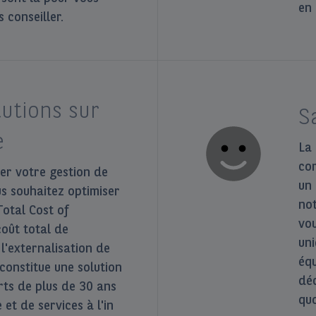
en 
 conseiller.
lutions sur
S
e
La 
co
ier votre gestion de
un
ous souhaitez optimiser
no
otal Cost of
vou
oût total de
uni
 l'externalisation de
éq
 constitue une solution
dé
rts de plus de 30 ans
quo
 et de services à l'in