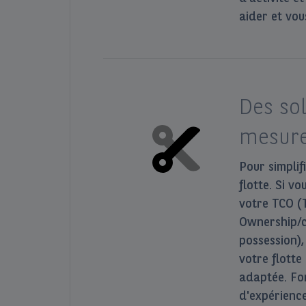
aider et vous
Des so
mesur
Pour simplif
flotte. Si v
votre TCO (T
Ownership/c
possession),
votre flotte
adaptée. Fo
d'expérience