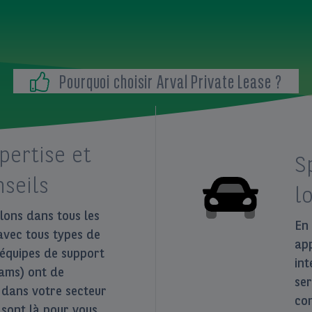
Pourquoi choisir Arval Private Lease ?
pertise et
S
seils
l
lons dans tous les
En 
avec tous types de
ap
 équipes de support
int
ams) ont de
ser
 dans votre secteur
con
t sont là pour vous