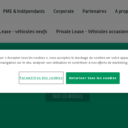
PME & Indépendants
Corporate
Partenaires
A prop
Lease - véhicules neufs
Private Lease - Véhicules occasion
sur « Accepter tous les cookies », vous acceptez le stockage de cookies sur votre appa
 navigation sur le site, analyser son utilisation et contribuer à nos efforts de marketing
on - Private Lease
Paramètres des cookies
Autoriser tous les cookies
TOUS LES MODÈLES