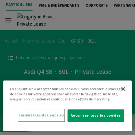
Aller
PARTICULIERS
PME & INDÉPENDANTS
CORPORATE
PARTENAIR
au
contenu
principal
Accueil
Notre sélection
Audi
Q4 SB - BGL
Découvrez les marques proposées
Private Lease - véhicules neufs
Audi Q4 SB - BGL - Private Lease
Private Lease - Véhicules occasions
TOUS LES MODÈLES
En cliquant sur « Accepter tous les cookies », vous acceptez le stockage
de cookies sur votre appareil pour améliorer la navigation sur le site,
analyser son utilisation et contribuer à nos efforts de marketing.
New : Leasing ou Achat ?
Paramètres des cookies
Autoriser tous les cookies
Contact