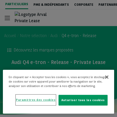
Aller
PARTICULIERS
PME & INDÉPENDANTS
CORPORATE
PARTENAIR
au
contenu
principal
Accueil
Notre sélection
Audi
Q4 e-tron - Release
Découvrez les marques proposées
Private Lease - véhicules neufs
Audi Q4 e-tron - Release - Private Lease
Private Lease - Véhicules occasions
TOUS LES MODÈLES
En cliquant sur « Accepter tous les cookies », vous acceptez le stockage
de cookies sur votre appareil pour améliorer la navigation sur le site,
analyser son utilisation et contribuer à nos efforts de marketing.
New : Leasing ou Achat ?
Paramètres des cookies
Autoriser tous les cookies
Contact