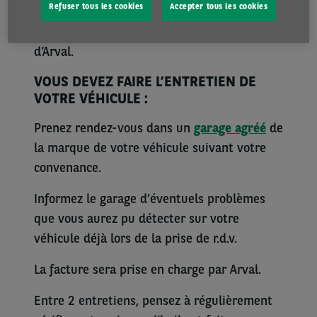
Refuser tous les cookies
Accepter tous les cookies
27.44.94.94 qui fera le nécessaire pour
rapatrier votre véhicule chez un partenaire
d’Arval.
VOUS DEVEZ FAIRE L’ENTRETIEN DE
VOTRE VÉHICULE :
Prenez rendez-vous dans un
garage agréé
de
la marque de votre véhicule suivant votre
convenance.
Informez le garage d’éventuels problèmes
que vous aurez pu détecter sur votre
véhicule déjà lors de la prise de r.d.v.
La facture sera prise en charge par Arval.
Entre 2 entretiens, pensez à régulièrement