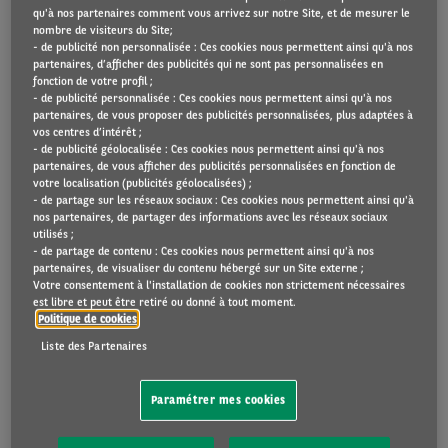
dûment complété (recto/verso) et signé avec
qu'à nos partenaires comment vous arrivez sur notre Site, et de mesurer le
nombre de visiteurs du Site;
la partie adverse et accompagné, si
- de publicité non personnalisée : Ces cookies nous permettent ainsi qu'à nos
nécessaire, du procès-verbal de police dans
partenaires, d’afficher des publicités qui ne sont pas personnalisées en
fonction de votre profil ;
les 48h.
- de publicité personnalisée : Ces cookies nous permettent ainsi qu'à nos
partenaires, de vous proposer des publicités personnalisées, plus adaptées à
vos centres d’intérêt ;
Si aucune autre partie n’est impliquée dans
- de publicité géolocalisée : Ces cookies nous permettent ainsi qu'à nos
l’accident, vous pouvez déclarer le sinistre
partenaires, de vous afficher des publicités personnalisées en fonction de
votre localisation (publicités géolocalisées) ;
par voie électronique via votre accès My
- de partage sur les réseaux sociaux : Ces cookies nous permettent ainsi qu'à
nos partenaires, de partager des informations avec les réseaux sociaux
Arval sur
www.myarval.com
ou via
utilisés ;
l’application My Arval Mobile.
- de partage de contenu : Ces cookies nous permettent ainsi qu'à nos
partenaires, de visualiser du contenu hébergé sur un Site externe ;
Votre consentement à l'installation de cookies non strictement nécessaires
Selon votre contrat, un véhicule de
est libre et peut être retiré ou donné à tout moment.
remplacement sera également mis à votre
Politique de cookies
disposition pendant la durée des travaux.
Liste des Partenaires
Si le véhicule est immobilisé :
Paramétrer mes cookies
Appelez notre assistance au no +352