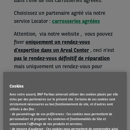
dans l’une de nos carrosseries agréées.
Choisissez un partenaire agréé via notre
service Locator :
carrosseries agréées
Attention, via notre website , vous pouvez
fixer
uniquement un rendez-vous
d’expertise dans un Arval Center
, ceci n’est
pas le rendez-vous définitif de réparation
mais uniquement un rendez-vous pour
permettre au carrossier d’établir son devis
de réparation.
Cookies
Avec votre accord, BNP Paribas aimerait utiliser des cookies placés par elle
Un véhicule de remplacement n’est pas
et/ou par des partenaires sur le présent site. Certains de ces cookies sont
prévu durant cette expertise qui prend
strictement nécessaires au bon fonctionnement du site, et d'autres sont
utilisés à des fins :
maximum 15 minutes.
- de paramétrage de vos préférences : Ces cookies nous permettent de
personnaliser et proposer les contenus et fonctionnalités du Site et
Renvoyez-nous le constat à l’amiable
notamment l’affichage de nos produits et services;
- de mesure d’audience : Ces cookies nous permettent de comprendre ainsi