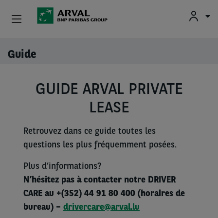
Fr
En
Particuliers
Guide
Aller au contenu principal
Professionnels
GUIDE ARVAL PRIVATE
Mobilités Durables
LEASE
Conseils Et Expertises
Retrouvez dans ce guide toutes les
questions les plus fréquemment posées.
À Propos
Plus d’informations?
Contact
N’hésitez pas à contacter notre DRIVER
CARE
au
+(352)
44 91 80 400 (horaires
de
Conducteurs
bureau
) –
drivercare@arval.lu