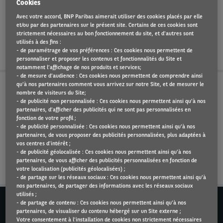
Cookies
sans que cela n'ait un impact sur votre
Avec votre accord, BNP Paribas aimerait utiliser des cookies placés par elle
performance. C'est le service le plus
et/ou par des partenaires sur le présent site. Certains de ces cookies sont
strictement nécessaires au bon fonctionnement du site, et d'autres sont
important pour vos conducteurs.
utilisés à des fins :
- de paramétrage de vos préférences : Ces cookies nous permettent de
personnaliser et proposer les contenus et fonctionnalités du Site et
notamment l’affichage de nos produits et services;
- de mesure d’audience : Ces cookies nous permettent de comprendre ainsi
qu'à nos partenaires comment vous arrivez sur notre Site, et de mesurer le
nombre de visiteurs du Site;
1. Garder votre flotte sur la route, à l'international
- de publicité non personnalisée : Ces cookies nous permettent ainsi qu'à nos
partenaires, d’afficher des publicités qui ne sont pas personnalisées en
fonction de votre profil ;
2. Une assistance pour les conducteurs, une tranquillité
- de publicité personnalisée : Ces cookies nous permettent ainsi qu'à nos
d'esprit pour vous
partenaires, de vous proposer des publicités personnalisées, plus adaptées à
vos centres d’intérêt ;
- de publicité géolocalisée : Ces cookies nous permettent ainsi qu'à nos
3. Assistance dépannage européenne
partenaires, de vous afficher des publicités personnalisées en fonction de
votre localisation (publicités géolocalisées) ;
- de partage sur les réseaux sociaux : Ces cookies nous permettent ainsi qu'à
nos partenaires, de partager des informations avec les réseaux sociaux
utilisés ;
BESOIN DE PLUS D'INFORMATIONS ?
- de partage de contenu : Ces cookies nous permettent ainsi qu'à nos
Appelez-nous au +352 44 91 801
partenaires, de visualiser du contenu hébergé sur un Site externe ;
Votre consentement à l'installation de cookies non strictement nécessaires