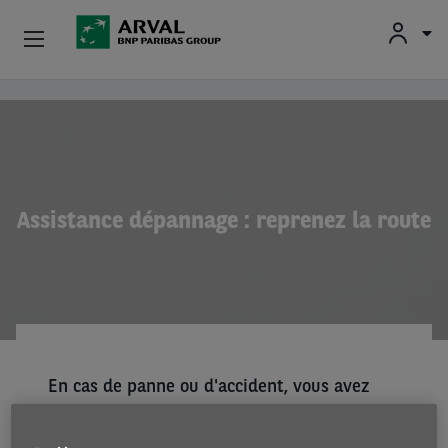
Fr
En
Particuliers
Aller au contenu principal
Professionnels
Mobilités Durables
Assistance dépannage : reprenez la route
Conseils Et Expertises
À Propos
Contact
En cas de panne ou d'accident, vous avez
Conducteurs
besoin d'une assistance adaptée afin que vos
conducteurs puissent reprendre la route