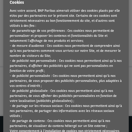
Cookies
dans le cadre d’un contrat, véritable
Avec votre accord, BNP Paribas aimerait utiliser des cookies placés par elle
partenariat de confiance transparent. Cette
et/ou par des partenaires sur le présent site. Certains de ces cookies sont
strictement nécessaires au bon fonctionnement du site, et d'autres sont
offre intégrée associe des outils
utilisés à des fins :
d'optimisation de flottes et une solution de
- de paramétrage de vos préférences : Ces cookies nous permettent de
personnaliser et proposer les contenus et fonctionnalités du Site et
management complet de l'expérience
notamment l’affichage de nos produits et services;
- de mesure d’audience : Ces cookies nous permettent de comprendre ainsi
conducteur.
qu'à nos partenaires comment vous arrivez sur notre Site, et de mesurer le
nombre de visiteurs du Site;
- de publicité non personnalisée : Ces cookies nous permettent ainsi qu'à nos
partenaires, d’afficher des publicités qui ne sont pas personnalisées en
fonction de votre profil ;
- de publicité personnalisée : Ces cookies nous permettent ainsi qu'à nos
partenaires, de vous proposer des publicités personnalisées, plus adaptées à
Des services dédiés aux conducteurs
vos centres d’intérêt ;
- de publicité géolocalisée : Ces cookies nous permettent ainsi qu'à nos
partenaires, de vous afficher des publicités personnalisées en fonction de
Des atouts pour le gestionnaire de flotte
votre localisation (publicités géolocalisées) ;
- de partage sur les réseaux sociaux : Ces cookies nous permettent ainsi qu'à
nos partenaires, de partager des informations avec les réseaux sociaux
utilisés ;
- de partage de contenu : Ces cookies nous permettent ainsi qu'à nos
BESOIN DE PLUS D'INFORMATIONS ?
partenaires, de visualiser du contenu hébergé sur un Site externe ;
Appelez-nous au +352 44 91 801
Votre consentement à l'installation de cookies non strictement nécessaires