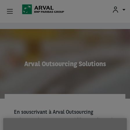
Fr
En
Particuliers
Aller au contenu principal
Professionnels
Mobilités Durables
Arval Outsourcing Solutions
Conseils Et Expertises
À Propos
Contact
En souscrivant à Arval Outsourcing
Conducteurs
Solutions, les entreprises délèguent à Arval
la gestion quotidienne de leurs conducteurs